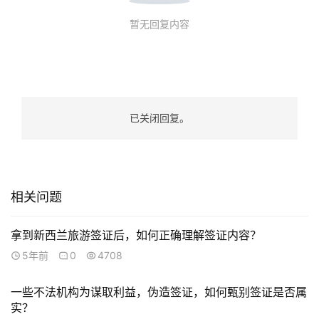
暂无回复内容
已关闭回复。
联
系
我
们
相关问题
技
能
拿到新西兰旅游签证后，如何正确理解签证内容？
移
5年前
0
4708
民
一些不法机构为谋取利益，伪造签证，如何甄别签证是否属
投
实？