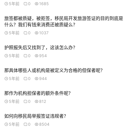
资
5年前
0
1685
移
民
旅签都被质疑，被拒签，移民局开发旅游签证的目的到底是
什么？我们有钱来消费还被质疑么？
家
5年前
0
1037
庭
团
护照报失后又找到了，这该怎么办？
聚
5年前
0
954
工
那具体哪些人或机构是被定义为合格的但保者呢？
作
5年前
0
944
签
证
那作为机构担保者的额外条件呢？
5年前
0
812
新
西
如何向移民局举报签证违规者？
兰
留
5年前
0
8504