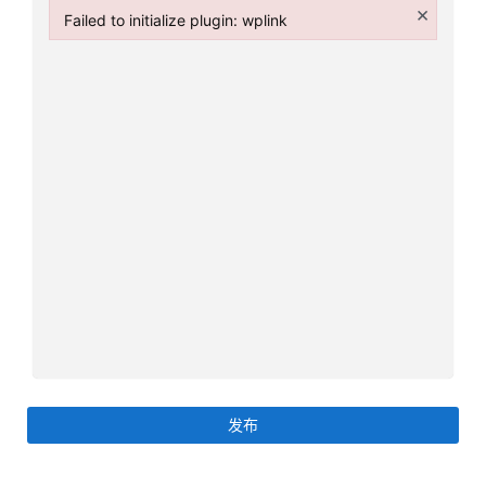
×
Failed to initialize plugin: wplink
伦
Failed to initialize plugin: wplink
A
I
咨
询