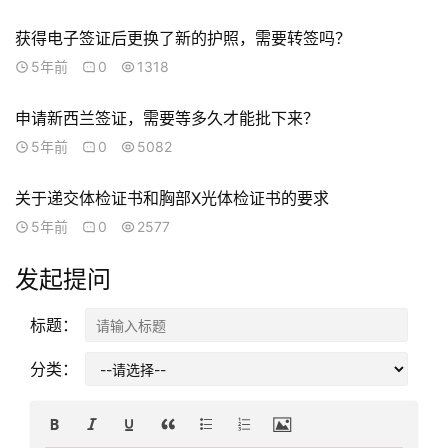
学
获得电子签证后更换了新的护照，需要转签吗？
访
5年前
0
1318
问
签
申请新西兰签证，需要等多久才能批下来？
证
5年前
0
5082
澳
关于递交体检证书和胸部X光体检证书的要求
加
5年前
0
2577
美
英
发起提问
关
标题：
于
百
分类：
伦
百