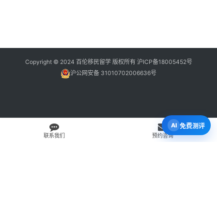
Copyright © 2024 百伦移民留学 版权所有
沪ICP备18005452号
沪公网安备 31010702006636号
免费测评
联系我们
预约咨询
免费 AI 留学移民机会分析
3 分钟初步整理方向，再由百伦顾问复核。
打开 Byron AI →