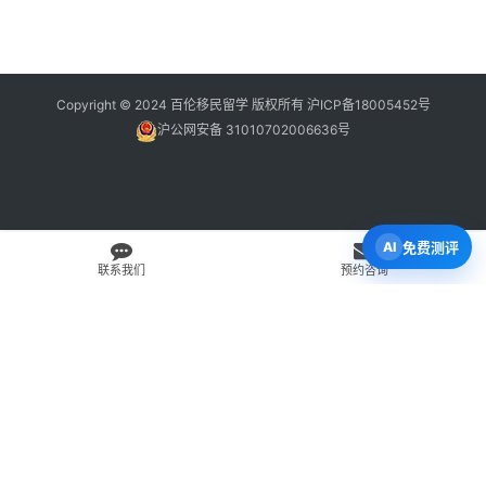
Copyright © 2024 百伦移民留学 版权所有
沪ICP备18005452号
沪公网安备 31010702006636号
免费测评
联系我们
预约咨询
免费 AI 留学移民机会分析
3 分钟初步整理方向，再由百伦顾问复核。
打开 Byron AI →
先用 Byron AI 做一次免费初步评估