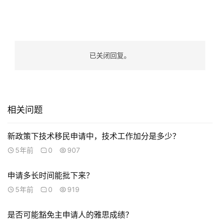
已关闭回复。
联
系
我
相关问题
们
新政策下技术移民申请中，技术工作加分是多少？
技
5年前
0
907
能
移
申请多长时间能批下来？
民
5年前
0
919
投
是否可能豁免主申请人的雅思成绩？
资