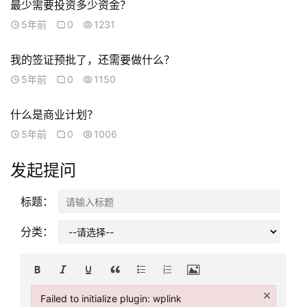
最少需要投资多少资金？
5年前
0
1231
访
问
我的签证预批了，还需要做什么？
签
5年前
0
1150
证
什么是商业计划？
澳
5年前
0
1006
加
美
发起提问
英
标题：
关
于
分类：
百
伦
×
百
Failed to initialize plugin: wplink