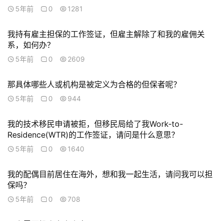
移
5年前
0
1281
民
我持有雇主担保的工作签证，但雇主解除了和我的雇佣关
系，如何办？
家
庭
5年前
0
2609
团
聚
那具体哪些人或机构是被定义为合格的但保者呢？
5年前
0
944
工
作
我的技术移民申请被拒，但移民局给了我Work-to-
签
Residence(WTR)的工作签证，请问是什么意思？
证
5年前
0
1640
新
我的配偶目前居住在海外，想和我一起生活，请问我可以担
西
保吗？
兰
5年前
0
708
留
学