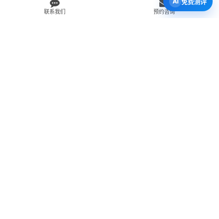
免费测评
联系我们
预约咨询
免费 AI 留学移民机会分析
3 分钟初步整理方向，再由百伦顾问复核。
打开 Byron AI →
先用 Byron AI 做一次免费初步评估
根据留学、签证、移民、工签转居民和学校申请方向，先整理
关键信息，再由百伦顾问人工复核。
AI 留学移民测评
工签转居民查询
直接申请学校
留学移民知识库