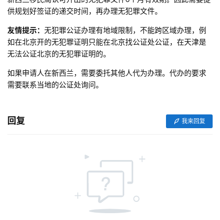
供规划好签证的递交时间，再办理无犯罪文件。
联
友情提示：
无犯罪公证办理有地域限制，不能跨区域办理，例
系
如在北京开的无犯罪证明只能在北京找公证处公证，在天津是
我
无法公证北京的无犯罪证明的。
们
如果申请人在新西兰，需要委托其他人代为办理。代办的要求
需要联系当地的公证处询问。
技
能
移
回复
民
我来回复
投
资
移
民
家