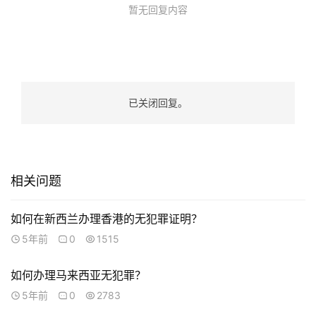
庭
暂无回复内容
团
聚
工
作
已关闭回复。
签
证
新
相关问题
西
兰
留
如何在新西兰办理香港的无犯罪证明？
学
5年前
0
1515
访
如何办理马来西亚无犯罪？
问
5年前
0
2783
签