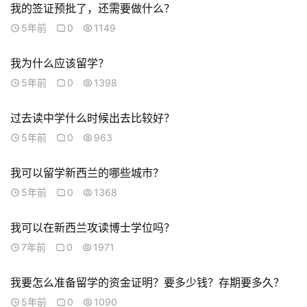
我
我的签证预批了，还需要做什么？
们
5年前
0
1149
技
我为什么应该留学？
能
5年前
0
1398
移
民
过去读中学什么时候出去比较好？
5年前
0
963
投
资
我可以留学新西兰的哪些城市？
移
民
5年前
0
1368
我可以在新西兰攻读博士学位吗？
家
庭
7年前
0
1971
团
聚
我要怎么准备留学的资金证明？要多少钱？存期要多久？
5年前
0
1090