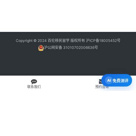
Copyright © 2024 百伦移民留学 版权所有
沪ICP备18005452号
沪公网安备 31010702006636号
免费测评
联系我们
预约咨询
免费 AI 留学移民机会分析
3 分钟初步整理方向，再由百伦顾问复核。
打开 Byron AI →