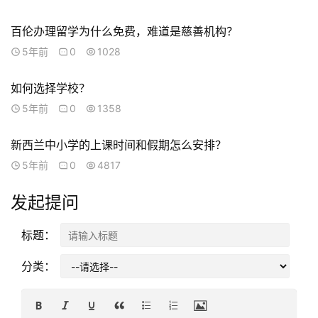
工
作
百伦办理留学为什么免费，难道是慈善机构？
签
5年前
0
1028
证
如何选择学校？
新
5年前
0
1358
西
兰
新西兰中小学的上课时间和假期怎么安排？
留
5年前
0
4817
学
发起提问
访
问
标题：
签
证
分类：
澳
加