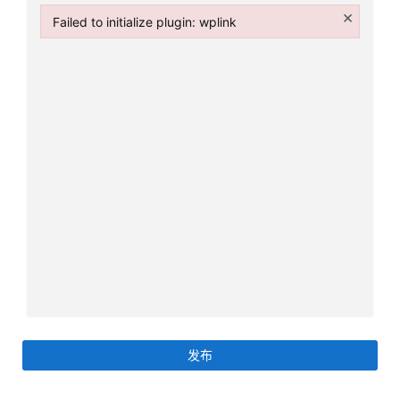
×
美
Failed to initialize plugin: wplink
英
Failed to initialize plugin: wplink
关
于
百
伦
百
伦
A
I
咨
询