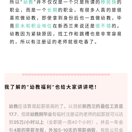
民
所以“
幼教
”并不仅仅是一个只是所谓的
移民快
的
职业，而是一个
长期
的职业，有很多人真的是很
投
喜欢做幼教，即使拿到身份后也一直做幼教，毕
资
竟
薪水和职业地位
在新西兰来说还是
很不错
的。
移
幼教因为紧缺原因，找工作和跳槽也是非常容易
民
的，所以有注册证的老师就很吃香了。
家
庭
团
聚
我了解的“幼教福利”也给大家讲讲吧！
工
作
签
幼教
应该算是起薪很高的了。以目前
新西兰的最低工资
是
证
17.7
，但是
幼教刚毕业
有临时注册证的老师的起薪就可以达
到
25刀/小时以上
（全职是一周40个小时），并且一年会
新
有
4周的带薪年假
，
外加5-10天的带薪病假
，有些公司会