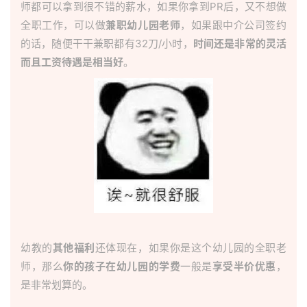
师都可以拿到很不错的薪水，如果你拿到PR后，又不想做
伦
全职工作，可以做
兼职幼儿园老师
，如果跟中介公司签约
的话，随便干干兼职都有32刀/小时，
时间还是非常的灵活
百
而且工资待遇是相当好
。
伦
A
I
咨
询
幼教的
其他福利
还体现在，如果你是这个幼儿园的全职老
师，那么
你的孩子在幼儿园的学费
一般是
享受半价优惠
，
是非常划算的。