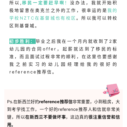
所以,
移民一定要赶早啊
！
没办法，
我就开始积
极地留意在奥克兰之外的工作，很幸运的是
我的
学校NZTC在基督城也有校区
。所以我可以转校
区到基督城。
初步胜利：
毕业之后我在一个月内就收到了2家
幼儿园的合同offer，起薪就达到了移民的标
准，而且面试过程非常的顺利，在这里也要感谢
我之前实习的幼儿园经理给我的很好的
reference推荐信。
Ps.在新西兰好的
reference推荐信
非常重要，小到租房，大
到考学找工作，一个好的reference推荐人和信就非常关
键，所以
在新西兰不要做坏事
，这边真的
很注重信誉和信
用。