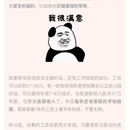
西
有
更多的福利
，比如给你
买健康保险等等
。
兰
留
学
访
问
签
证
如果两年后完成全注册的话，还有工作经验的加分，工资
澳
加
可以达到27-28刀，有一些有经验的老师如果去公立幼儿园
美
的话，可以做到年薪7-8万纽币，也就是税前人民币37万
英
年薪，也算是
高薪收入
了，并且
每年还有带薪的学校假
期
，真是拿着1年的工资上着半年的班，不要太爽。
关
于
所以说，幼教的工资在新西兰来说，只要是有注册证的老
百