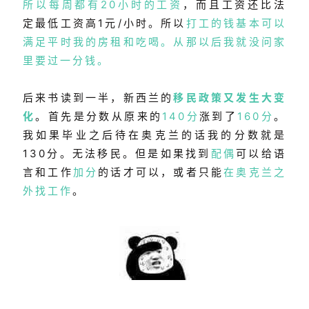
所以每周都有20小时的工资
，而且工资还比法
定最低工资高1元/小时。所以
打工的钱基本可以
满足平时我的房租和吃喝。从那以后我就没问家
里要过一分钱。
后来书读到一半，新西兰的
移民政策又发生大变
化
。首先是分数从原来的
140分
涨到了
160分
。
我如果毕业之后待在奥克兰的话我的分数就是
130分。无法移民。但是如果找到
配偶
可以给语
言和工作
加分
的话才可以，或者只能
在奥克兰之
外找工作
。