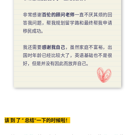
非常感谢
百伦的顾问老师
一直不厌其烦的回
答我问题，帮我规划留学路和最终帮我申请
移民成功。
我还需要
感谢我自己
，虽然家庭不富裕，出
国时年龄已经比较大了，英语基础也不是很
好，但是并没有因此而放弃自己。
联
系
我
们
技
该到了“
总结
”一下的时候啦！
能
移