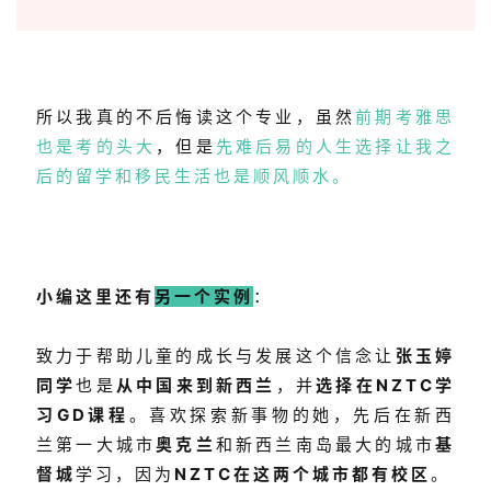
所以我真的不后悔读这个专业，虽然
前期考雅思
也是考的头大
，但是
先难后易的人生选择让我之
后的留学和移民生活也是顺风顺水。
小编这里还有
另一个实例
：
致力于帮助儿童的成长与发展这个信念让
张玉婷
同学
也是
从中国来到新西兰
，并
选择在NZTC学
习GD课程
。喜欢探索新事物的她，先后在新西
兰第一大城市
奥克兰
和新西兰南岛最大的城市
基
督城
学习，因为
NZTC在这两个城市都有校区
。