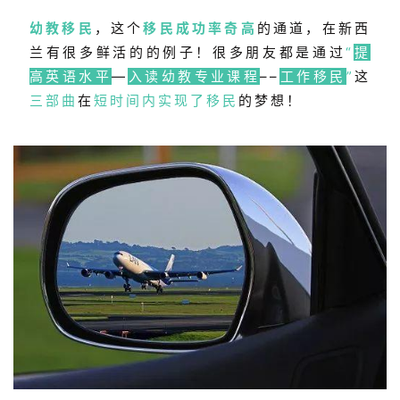
幼教移民
，这个
移民成功率奇高
的通道，在新西
兰有很多鲜活的的例子！很多朋友都是通过
“
提
高英语水平
—
入读幼教专业课程
–
–
工作移民
”
这
三部曲
在
短时间内实现了移民
的梦想！