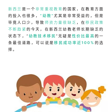
新西兰
是一个
非常重视教育
的国家，在教育方面
的投入也很多，
“幼教”
尤其是非常受益的，但是
毕竟人口少，导致
师资力量很缺乏
，在
移民政策
不断趋紧
的今天，在新西兰幼教老师长期缺乏的
状态下，“
幼教技术移民
”无疑是
性价比最高
的一
条最佳道路，可以说是
移民成功率近100%
的选
择。