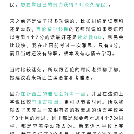
民，
想要靠自己的努力获得PR(永久居民)
。
来之前还是做了很多功课的，比如纠结是读商科
还是幼教,
百伦留学移民
的老师就说如果英语可
以考到4个7分的话最好还是
读幼教GD
，
移民会
比较快
。我在出国前考过一次雅思，只有6分，
而且当时还没有辞职，根本没有心情去学习。
当时比较迷茫，所以跟百伦的顾问老师聊了聊，
她建议我来新西兰读语言和考雅思。
因为
在新西兰的雅思会好考一点
，并且在这边上
学也比较
有语言氛围
，更可以节省时间。所以我
就去了奥克兰一家很有名的教雅思的语言学校学
了3个月的雅思，班里都是想要考雅思4个7的同
学，都是奔着学幼教去的。后来语言学校上完