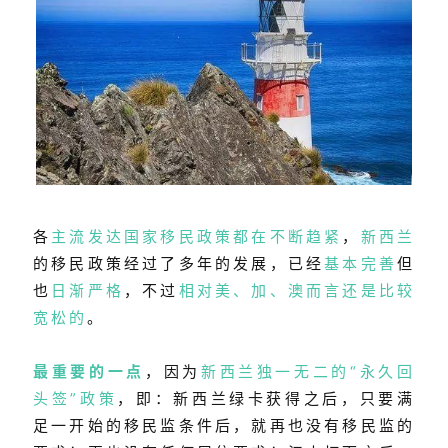
各
主流发达国家移民政策都在不断趋紧
，
新西兰
的移民政策经过了多年的发展，已经
基本完善
但
也
日渐严格
，不过
相对美、加、澳而言还是比较
宽松的
。
最重要的一点
，因为
新西兰独一无二的“永久回
头签”政策
，即：新西兰绿卡获得之后，只要满
足一开始的移民监条件后，就再也没有移民监的