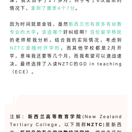
课，我又自学了2个多月，终于考了6次雅思的
情况下，
拿到了雅思4个7分
。
因为时间就是金钱，虽然
新西兰也有很多有幼教
专业的大学
，
该选哪个
好纠结啊！
百伦留学移民
的老师帮我分析，结合我的实际情况，考虑到
NZTC是随时开学的
，而其他学校都是2月开
学，意味我还要等几个月，而我希望可以速战速
决。最终选择了入读NZTC的GD in teaching
（ECE）。
注解：
新西兰高等教育学院
(New Zealand
Tertiary College，以下简称
NZTC
)是新西