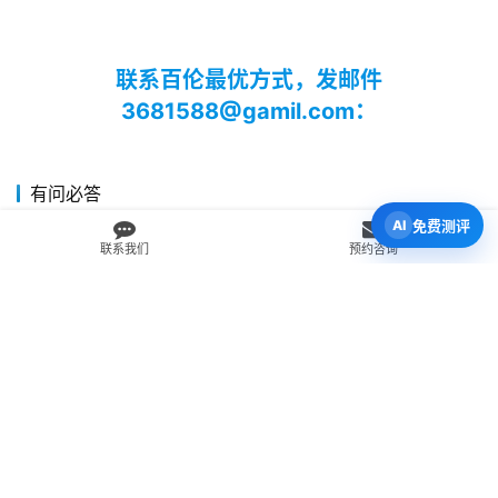
联系百伦最优方式，发邮件
3681588@gamil.com：
有问必答
免费测评
我为什么应该留学？
联系我们
预约咨询
新西兰中小学的上课时间和假期怎么安排？
在新西兰留学，我可以取得什么学历？
我可以在新西兰攻读博士学位吗？
我可以留学新西兰的哪些城市？
如何选择学校？
为什么我应该选择留学新西兰？