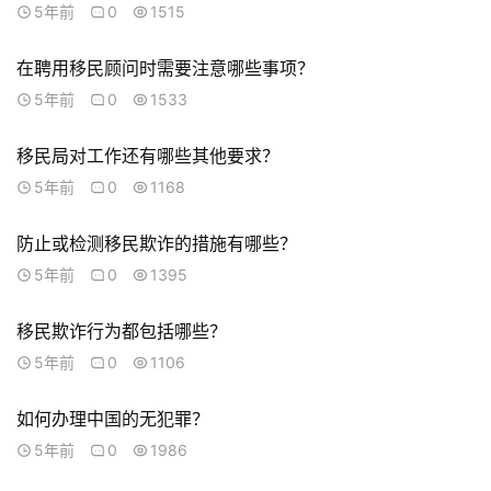
系
5年前
0
1515
我
们
在聘用移民顾问时需要注意哪些事项？
5年前
0
1533
技
能
移民局对工作还有哪些其他要求？
移
5年前
0
1168
民
防止或检测移民欺诈的措施有哪些？
投
5年前
0
1395
资
移
移民欺诈行为都包括哪些？
民
5年前
0
1106
家
如何办理中国的无犯罪？
庭
团
5年前
0
1986
聚