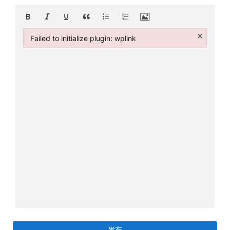
加
美
×
英
Failed to initialize plugin: wplink
Failed to initialize plugin: wplink
关
于
百
伦
百
伦
A
I
咨
询