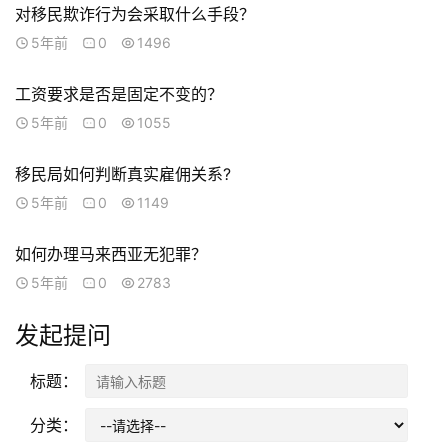
对移民欺诈行为会采取什么手段？
工
5年前
0
1496
作
签
工资要求是否是固定不变的？
证
5年前
0
1055
新
移民局如何判断真实雇佣关系?
西
5年前
0
1149
兰
留
如何办理马来西亚无犯罪？
学
5年前
0
2783
访
发起提问
问
签
标题：
证
分类：
澳