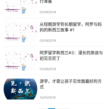
行准备
聚
03/08/2018
工
作
从短期游学到长期留学，阿罗与妈
签
妈的新西兰故事 #1
证
03/08/2018
新
西
阿罗留学新西兰#3：漫长的旅途与
初见旦尼丁
兰
留
03/08/2018
学
游学，才是让孩子见世面最好的方
访
式
问
签
10/05/2018
证