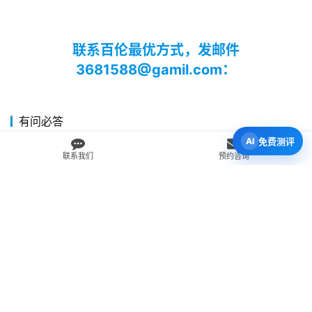
联系百伦最优方式，发邮件
3681588@gamil.com：
有问必答
免费测评
我为什么应该留学？
联系我们
预约咨询
新西兰中小学的上课时间和假期怎么安排？
在新西兰留学，我可以取得什么学历？
我可以在新西兰攻读博士学位吗？
我可以留学新西兰的哪些城市？
如何选择学校？
为什么我应该选择留学新西兰？