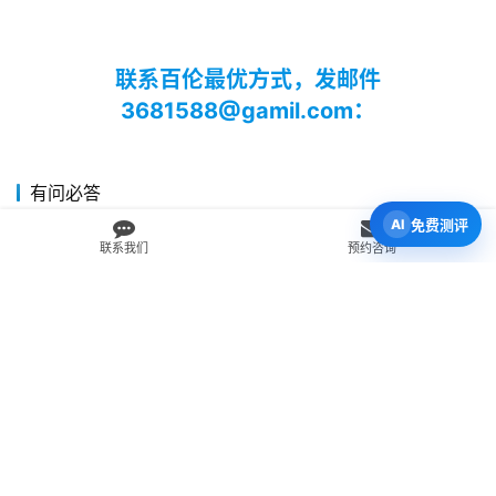
联系百伦最优方式，发邮件
3681588@gamil.com：
有问必答
免费测评
我为什么应该留学？
联系我们
预约咨询
新西兰中小学的上课时间和假期怎么安排？
在新西兰留学，我可以取得什么学历？
我可以在新西兰攻读博士学位吗？
我可以留学新西兰的哪些城市？
如何选择学校？
为什么我应该选择留学新西兰？