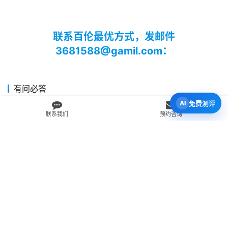
联系百伦最优方式，发邮件
3681588@gamil.com：
有问必答
免费测评
我为什么应该留学？
联系我们
预约咨询
新西兰中小学的上课时间和假期怎么安排？
在新西兰留学，我可以取得什么学历？
我可以在新西兰攻读博士学位吗？
我可以留学新西兰的哪些城市？
如何选择学校？
为什么我应该选择留学新西兰？