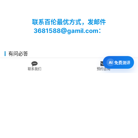
联系百伦最优方式，发邮件
3681588@gamil.com：
有问必答
免费测评
我为什么应该留学？
联系我们
预约咨询
新西兰中小学的上课时间和假期怎么安排？
在新西兰留学，我可以取得什么学历？
我可以在新西兰攻读博士学位吗？
我可以留学新西兰的哪些城市？
如何选择学校？
为什么我应该选择留学新西兰？