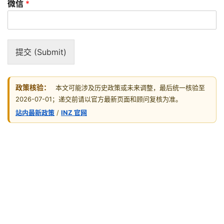
签
微信
*
证
新
提交 (Submit)
西
兰
留
政策核验：
本文可能涉及历史政策或未来调整，最后统一核验至
学
2026-07-01；递交前请以官方最新页面和顾问复核为准。
站内最新政策
/
INZ 官网
访
问
签
证
澳
加
美
英