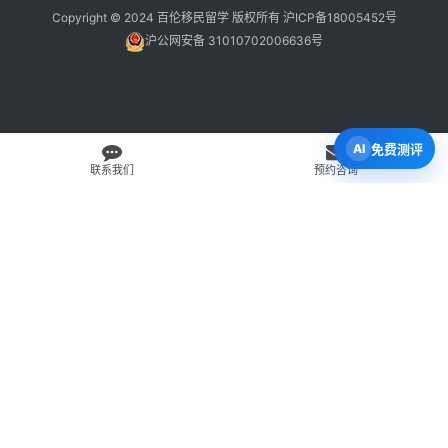
Copyright © 2024 百伦移民留学 版权所有
沪ICP备18005452号
沪公网安备 31010702006636号
免费测评
联系我们
预约咨询
免费 AI 留学移民机会分析
3 分钟初步整理方向，再由百伦顾问复核。
打开 Byron AI →
先用 Byron AI 做一次免费初步评估
根据留学、签证、移民、工签转居民和学校申请方向，先整理
关键信息，再由百伦顾问人工复核。
AI 留学移民测评