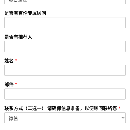
技
是否有百伦专属顾问
能
移
民
是否有推荐人
投
资
移
姓名
*
民
家
邮件
*
庭
团
聚
联系方式（二选一） 请确保信息准备，以便顾问联络您
*
工
作