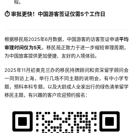
程。
聚
⏱️ 审批更快！中国游客签证仅需5个工作日
工
作
签
根据移民局2025年6月数据，中国游客的访客签证申请
平均
证
审理时间仅为5天
。移民局正致力于进一步缩短审理周期，
为中国旅客提供更加便捷、友好的入境体验。
新
西
2025年11月初奥克兰办的移民持牌顾问和资深留学顾问会
兰
一同到访上海，举行几场不同主题的说明会，有中小学专
留
学
题，预科本科专题，以及大龄成人全家出行的绿色清单留学
移民主题，有兴趣的客户欢迎预约报名：
访
问
签
证