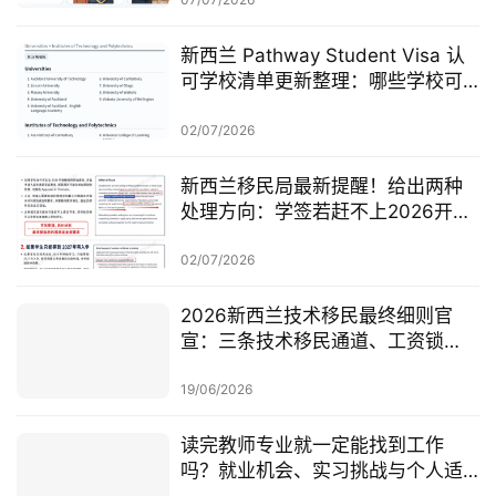
新西兰 Pathway Student Visa 认
可学校清单更新整理：哪些学校可
以做 Pathway 学签？
02/07/2026
新西兰移民局最新提醒！给出两种
处理方向：学签若赶不上2026开
学，可考虑原则性批准或撤回退款
02/07/2026
2026新西兰技术移民最终细则官
宣：三条技术移民通道、工资锁
定、红黄名单、学历及真实岗位审
查一次梳理
19/06/2026
读完教师专业就一定能找到工作
吗？就业机会、实习挑战与个人适