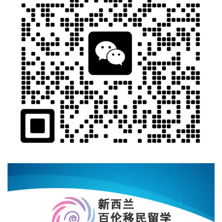
澳
加
美
英
关
于
百
伦
百
伦
A
I
咨
询