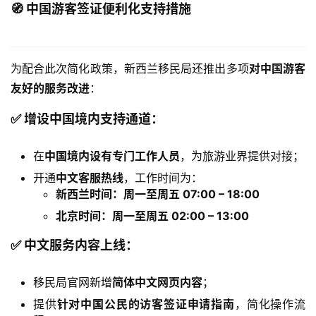
联
🧭 中国游客签证便利化支持措施
系
我
们
为配合此次简化政策，新西兰移民局还推出多项
对中国游客
友好的服务改进
：
技
能
✅ 增设中国境内支持通道：
移
民
在
中国境内设有专门工作人员
，为旅游业界提供对接；
开通
中文客服热线
，工作时间为：
投
新西兰时间：周一至周五 07:00 – 18:00
资
北京时间：周一至周五 02:00 – 13:00
移
民
✅ 中文服务内容上线：
家
移民局官网新增
简体中文网页内容
；
庭
提供
针对中国公民的访客签证申请指南
，简化操作流
团