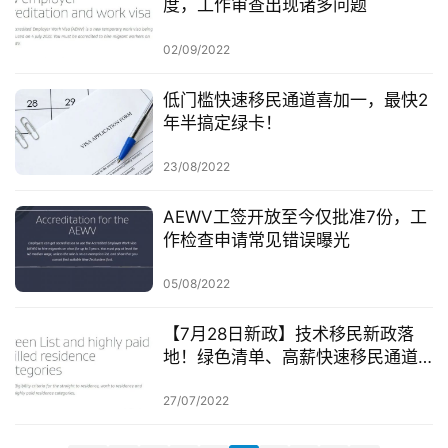
度，工作审查出现诸多问题
聚
02/09/2022
工
作
低门槛快速移民通道喜加一，最快2
签
年半搞定绿卡！
证
23/08/2022
新
西
AEWV工签开放至今仅批准7份，工
作检查申请常见错误曝光
兰
留
05/08/2022
学
【7月28日新政】技术移民新政落
访
地！绿色清单、高薪快速移民通道
问
最快6周获得居民签证！
签
27/07/2022
证