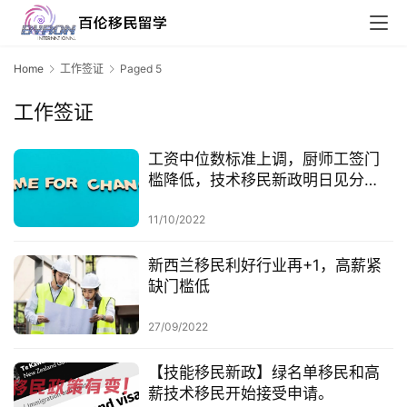
Home
工作签证
Paged 5
工作签证
工资中位数标准上调，厨师工签门
槛降低，技术移民新政明日见分
晓？
11/10/2022
新西兰移民利好行业再+1，高薪紧
缺门槛低
27/09/2022
【技能移民新政】绿名单移民和高
薪技术移民开始接受申请。