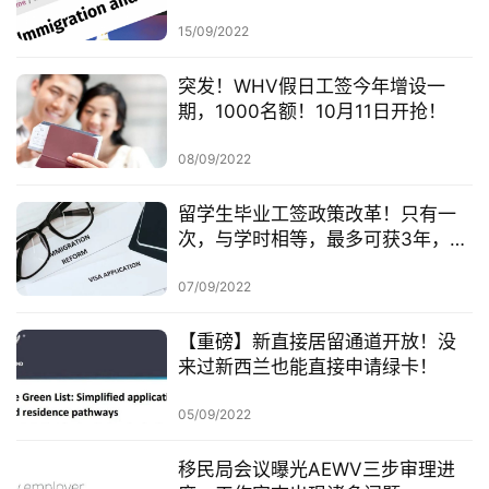
联
系
15/09/2022
我
们
突发！WHV假日工签今年增设一
期，1000名额！10月11日开抢！
技
08/09/2022
能
移
留学生毕业工签政策改革！只有一
民
次，与学时相等，最多可获3年，配
偶也可获得工签！
投
07/09/2022
资
移
【重磅】新直接居留通道开放！没
民
来过新西兰也能直接申请绿卡！
05/09/2022
家
庭
移民局会议曝光AEWV三步审理进
团