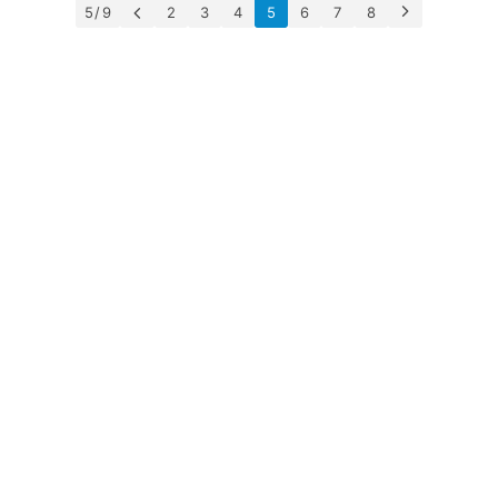
5 / 9
2
3
4
5
6
7
8
澳
加
美
英
关
于
百
伦
百
伦
A
I
咨
询