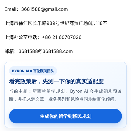
A
Email：3681588@gmail.com
I
咨
上海市徐汇区长乐路989号世纪商贸广场8层118室
询
上海办公室电话：+86 21 60707026
邮箱：3681588@3681588.com
BYRON AI × 百伦顾问团队
看完政策后，先测一下你的真实适配度
当前主题：新西兰留学规划。Byron AI 会生成初步预诊
断，并把来源文章、业务类别和风险点同步给百伦顾问。
生成你的留学到移民规划