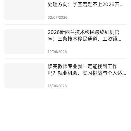
处理方向：学签若赶不上2026开
学，可考虑原则性批准或撤回退款
02/07/2026
2026新西兰技术移民最终细则官
宣：三条技术移民通道、工资锁
定、红黄名单、学历及真实岗位审
查一次梳理
19/06/2026
读完教师专业就一定能找到工作
吗？就业机会、实习挑战与个人适
配度，都要提前了解！
16/06/2026