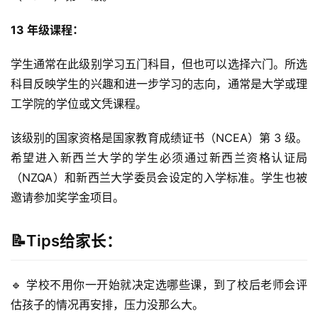
民
13 年级课程：
家
学生通常在此级别学习五门科目，但也可以选择六门。所选
庭
科目反映学生的兴趣和进一步学习的志向，通常是大学或理
团
工学院的学位或文凭课程。
聚
该级别的国家资格是国家教育成绩证书（NCEA）第 3 级。
工
希望进入新西兰大学的学生必须通过新西兰资格认证局
作
（NZQA）和新西兰大学委员会设定的入学标准。学生也被
签
证
邀请参加奖学金项目。
新
📝Tips给家长：
西
兰
🔹 学校不用你一开始就决定选哪些课，到了校后老师会评
留
学
估孩子的情况再安排，压力没那么大。