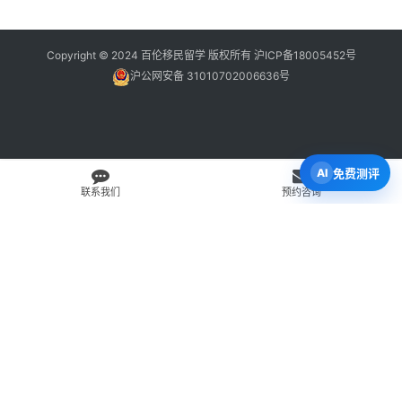
Copyright © 2024 百伦移民留学 版权所有
沪ICP备18005452号
沪公网安备 31010702006636号
免费测评
联系我们
预约咨询
免费 AI 留学移民机会分析
3 分钟初步整理方向，再由百伦顾问复核。
打开 Byron AI →
先用 Byron AI 做一次免费初步评估
根据留学、签证、移民、工签转居民和学校申请方向，先整理
关键信息，再由百伦顾问人工复核。