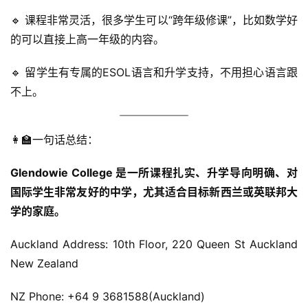
🔹 课程非常灵活，很多学生可以“跨年级修课”，比如数学好
访
问
的可以直接上高一年级的内容。
签
证
🔹 留学生有专属的ESOL语言和升学支持，不用担心语言跟
不上。
澳
加
👩‍🏫一句话总结：
美
英
Glendowie College 是一所课程扎实、升学导向明确、对
国际学生非常友好的中学，尤其适合目标新西兰或英联邦大
关
学的家庭。
于
百
Auckland Address: 10th Floor, 220 Queen St Auckland 
伦
New Zealand
百
NZ Phone: +64 9 3681588(Auckland)
伦