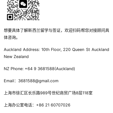
庭
团
聚
想要具体了解新西兰留学与签证，欢迎扫码帮您对接顾问具
工
作
体咨询。
签
证
Auckland Address: 10th Floor, 220 Queen St Auckland 
New Zealand
新
NZ Phone: +64 9 3681588(Auckland) 
西
兰
Email：3681588@gmail.com
留
学
上海市徐汇区长乐路989号世纪商贸广场8层118室 
访
上海办公室电话：+86 21 60707026
问