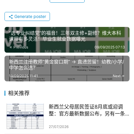
询
Generate poster
“选专业纠结党”的福音！三年双主修+副修？维大本科
课程有多灵活！毕业生就业数据曝光
Previous
09/09/2025 07:13
新西兰注册教师“黄金窗口期” → 直通居留！幼教/小学/
中学怎么选？
19/09/2025 11:41
Next
相关推荐
新西兰父母居民签证8月底或迎调
整：官方最新数据公布，另有一条
无需抽签的居民路径
27/07/2026