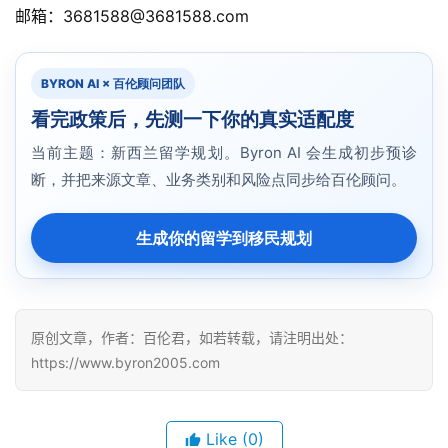
签
邮箱：3681588@3681588.com
证
澳
BYRON AI × 百伦顾问团队
加
看完政策后，先测一下你的真实适配度
美
英
当前主题：新西兰留学规划。Byron AI 会生成初步预诊
断，并把来源文章、业务类别和风险点同步给百伦顾问。
关
于
生成你的留学到移民规划
百
伦
百
原创文章，作者：百伦君，如若转载，请注明出处：
伦
https://www.byron2005.com
A
I
咨
Like
(0)