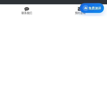
免费测评
联系我们
预约咨询
免费 AI 留学移民机会分析
3 分钟初步整理方向，再由百伦顾问复核。
打开 Byron AI →
先用 Byron AI 做一次免费初步评估
根据留学、签证、移民、工签转居民和学校申请方向，先整理
关键信息，再由百伦顾问人工复核。
AI 留学移民测评
工签转居民查询
直接申请学校