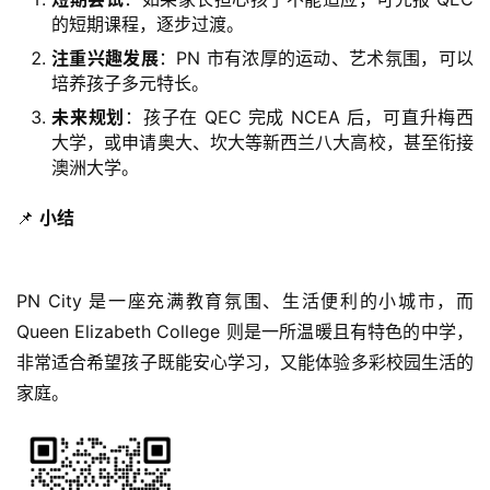
的短期课程，逐步过渡。
注重兴趣发展
：PN 市有浓厚的运动、艺术氛围，可以
联
培养孩子多元特长。
系
未来规划
：孩子在 QEC 完成 NCEA 后，可直升梅西
我
大学，或申请奥大、坎大等新西兰八大高校，甚至衔接
们
澳洲大学。
技
📌 
小结
能
移
民
PN City 是一座充满教育氛围、生活便利的小城市，而 
Queen Elizabeth College 则是一所温暖且有特色的中学，
投
非常适合希望孩子既能安心学习，又能体验多彩校园生活的
资
家庭。
移
民
家