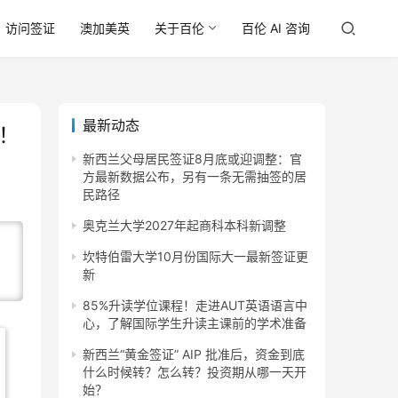
访问签证
澳加美英
关于百伦
百伦 AI 咨询
最新动态
！
新西兰父母居民签证8月底或迎调整：官
方最新数据公布，另有一条无需抽签的居
民路径
奥克兰大学2027年起商科本科新调整
坎特伯雷大学10月份国际大一最新签证更
新
85%升读学位课程！走进AUT英语语言中
心，了解国际学生升读主课前的学术准备
新西兰“黄金签证” AIP 批准后，资金到底
什么时候转？怎么转？投资期从哪一天开
始？