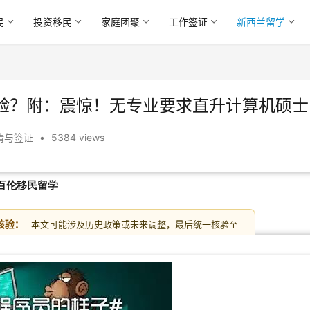
民
投资移民
家庭团聚
工作签证
新西兰留学
验？附：震惊！无专业要求直升计算机硕士
请与签证
•
5384 views
百伦移民留学
核验：
本文可能涉及历史政策或未来调整，最后统一核验至
6-07-01；递交前请以官方最新页面和顾问复核为准。
最新政策
/
INZ 官网