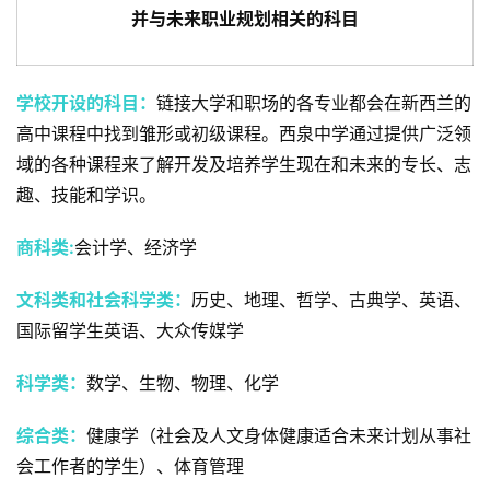
技
并与未来职业规划相关的科目
能
移
民
学校开设的科目：
链接大学和职场的各专业都会在新西兰的
高中课程中找到雏形或初级课程。西泉中学通过提供广泛领
投
域的各种课程来了解开发及培养学生现在和未来的专长、志
资
移
趣、技能和学识。
民
商科类:
会计学、经济学
家
文科类和社会科学类：
历史、地理、哲学、古典学、英语、
庭
国际留学生英语、大众传媒学
团
聚
科学类：
数学、生物、物理、化学
工
综合类：
健康学（社会及人文身体健康适合未来计划从事社
作
会工作者的学生）、体育管理
签