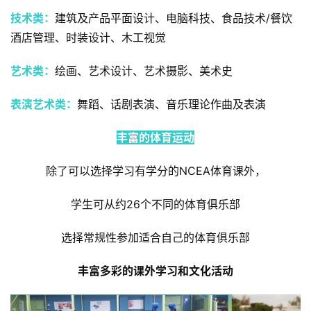
证
技术类：
建筑及产品平面设计、电脑科技、食品技术/餐饮
酒店管理、时装设计、木工视觉
新
西
艺术类：
绘画、艺术设计、艺术摄影、美术史
兰
留
表演艺术类：
舞蹈、话剧表演、音乐理论作曲及表演
学
丰富的体育运动
访
问
除了可以选择学习有学分的NCEA体育课外，
签
证
学生可从约26个不同的体育俱乐部
澳
选择常规性参加适合自己的体育俱乐部
加
美
丰富多彩的课外学习和文化活动
英