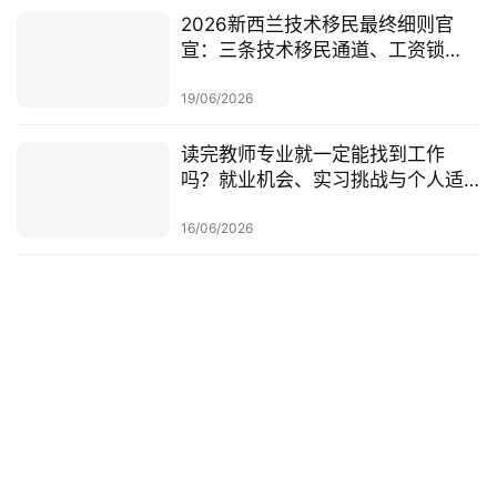
2026新西兰技术移民最终细则官
宣：三条技术移民通道、工资锁
定、红黄名单、学历及真实岗位审
查一次梳理
19/06/2026
读完教师专业就一定能找到工作
吗？就业机会、实习挑战与个人适
配度，都要提前了解！
16/06/2026