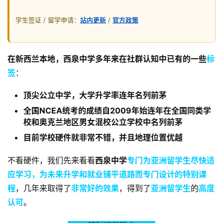
学生签证 / 留学申请：
站内更新
/
官方政策
在新西兰本地，西泉中学多年来在社群认知中已有的一些
标
签
：
顶尖公立中学，大学升学率连年名列前茅
全国NCEA统考的成绩自2009年始连年在全国同类学
校和奥克兰地区男女混校公立学校中名列前茅
目前学校硬件就非常不错，并且地理位置优越
不看硬件，我们先来看看
西泉中学
专门为亚洲留学生尽快适
应学习，为未来升学和就业铺平道路而专门设计的特别课
程
，几年来取得了
非常好的效果
，得到了
亚洲留学生
的
高度
认可
。