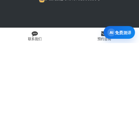
免费测评
联系我们
预约咨询
免费 AI 留学移民机会分析
3 分钟初步整理方向，再由百伦顾问复核。
打开 Byron AI →
先用 Byron AI 做一次免费初步评估
根据留学、签证、移民、工签转居民和学校申请方向，先整理
关键信息，再由百伦顾问人工复核。
AI 留学移民测评
工签转居民查询