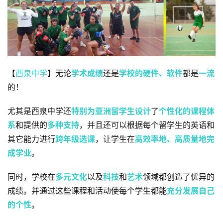
关
于
百
伦
百
【
西泉中学
】无论
学术成绩
还是
学校的硬件、软件
都是
一流
伦
的！
A
I
尤其是西泉中学还
特别为亚洲留学生设计
了
个性化的课程体
咨
系
和提供的
多种支持
，并且还可以根据每个留学生的英语和
询
其它能力进行
跨年级选课
，让学生在
高效率地、高质量地完
成学业
。
同时，学校在
多元文化
以及
科技
和
艺术
领域都创造了优异的
成绩。并通过这些课程和活动使每个学生都能
充分发展自己
的个性
。