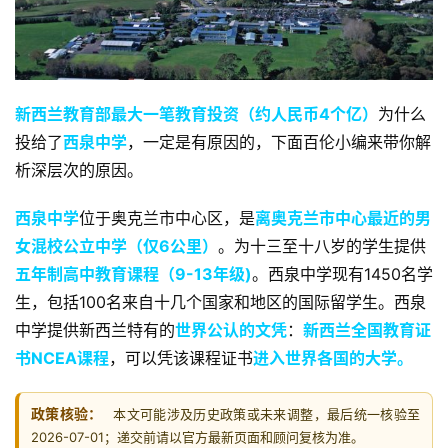
新西兰教育部最大一笔教育投资（约人民币4个亿）
为什么
投给了
西泉中学
，一定是有原因的，下面百伦小编来带你解
析深层次的原因。
西泉中学
位于奥克兰市中心区，是
离奥克兰市中心最近的男
女混校公立中学（仅6公里）
。为十三至十八岁的学生提供
五年制高中教育课程（9-13年级)
。西泉中学现有1450名学
生，包括100名来自十几个国家和地区的国际留学生。西泉
中学提供新西兰特有的
世界公认的文凭
：
新西兰全国教育证
书NCEA课程
，可以凭该课程证书
进入世界各国的大学。
政策核验：
本文可能涉及历史政策或未来调整，最后统一核验至
2026-07-01；递交前请以官方最新页面和顾问复核为准。