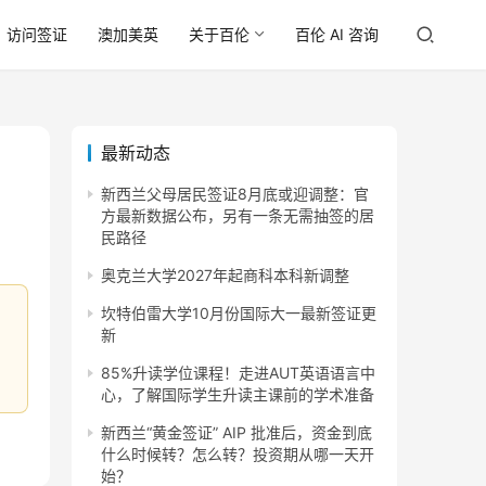
访问签证
澳加美英
关于百伦
百伦 AI 咨询
最新动态
新西兰父母居民签证8月底或迎调整：官
方最新数据公布，另有一条无需抽签的居
民路径
奥克兰大学2027年起商科本科新调整
坎特伯雷大学10月份国际大一最新签证更
新
85%升读学位课程！走进AUT英语语言中
心，了解国际学生升读主课前的学术准备
新西兰“黄金签证” AIP 批准后，资金到底
什么时候转？怎么转？投资期从哪一天开
始？