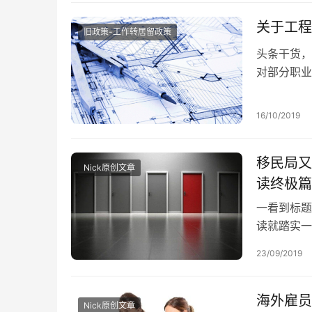
关于工程
旧政策-工作转居留政策
头条干货，
对部分职业
局历次调整
16/10/2019
移民局又
Nick原创文章
读终极篇
一看到标题
读就踏实一
新西兰移民
23/09/2019
海外雇员
Nick原创文章