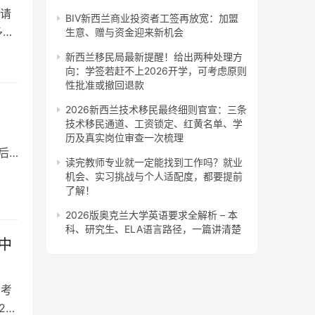
请
BIV新西兰商业投资者工签再放宽：加盟
多份
生意、赠与资金迎来新机会
新西兰移民局最新提醒！给出两种处理方
向：学签若赶不上2026开学，可考虑原则
性批准或撤回退款
2026新西兰技术移民最终细则官宣：三条
技术移民通道、工资锁定、红黄名单、学
历及真实岗位审查一次梳理
后
读完教师专业就一定能找到工作吗？就业
机会、实习挑战与个人适配度，都要提前
了解！
2026版奥克兰大学英语要求全解析 – 本
科、研究生、ELA语言路径，一篇讲清楚
中
高考
23