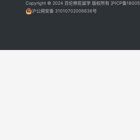
Copyright © 2024 百伦移民留学 版权所有
沪ICP备1800
沪公网安备 31010702006636号
免费 AI 留学移民机会分析
3 分钟初步整理方向，再由百伦顾问复核。
先用 Byron AI 做一次免费初
根据留学、签证、移民、工签转居民和学校申请
AI 留学移民测评