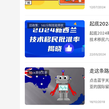
年11月：新
12/07/2024
起底20
旧政策：160分制技能移民
起底202
技术移民六
条主要途径
22/05/2024
走这条路
Nick原创文章
点击蓝字关
亚的国际留
民政策怨声
16/10/2019