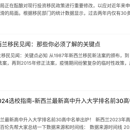
局正在酝酿对现行投资移民政策进行重要修改，以应对近年来申
滑的局面。根据移民部门的统计数据显示，过去两年内仅有30
请获批。面对这一低迷情况，新西兰…
西兰移民见闻：那些你必须了解的关键点
兰移民见闻：关键点必知 从1987年新西兰移民新法案的颁布，到
新法案，再到2015年修正法案，疫情期间纷繁复杂的临时性政策，
过渡调整阶段，百伦几乎见…
024选校指南-新西兰最新高中升入大学排名前30高
兰最新高中升入大学排名前30高中名单出炉！ 新西兰2023年
百伦先帮大家总结一下数据来源和时间线： 数据来源时间线 20