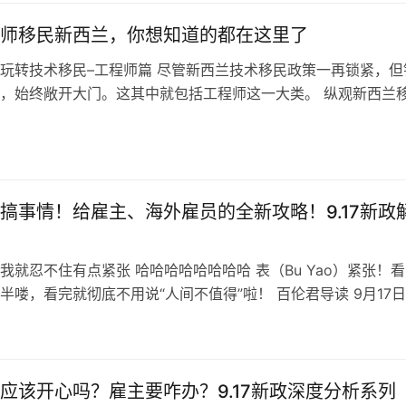
师移民新西兰，你想知道的都在这里了
玩转技术移民–工程师篇 尽管新西兰技术移民政策一再锁紧，但
，始终敞开大门。这其中就包括工程师这一大类。 纵观新西兰
的长期短缺职业清单…
搞事情！给雇主、海外雇员的全新攻略！9.17新政
我就忍不住有点紧张 哈哈哈哈哈哈哈哈 表（Bu Yao）紧张！
半喽，看完就彻底不用说“人间不值得”啦！ 百伦君导读 9月17
部长宣布数项关于工…
应该开心吗？雇主要咋办？9.17新政深度分析系列