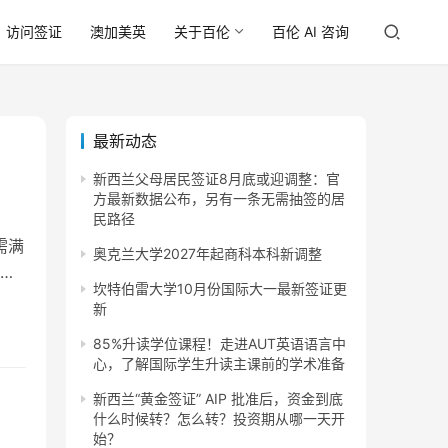
访问签证
澳加美英
关于百伦
百伦 AI 咨询
最新动态
新西兰父母居民签证8月底或迎调整：官
方最新数据公布，另有一条无需抽签的居
民路径
需满
奥克兰大学2027年起商科本科新调整
常
坎特伯雷大学10月份国际大一最新签证更
新
85%升读学位课程！走进AUT英语语言中
心，了解国际学生升读主课前的学术准备
新西兰“黄金签证” AIP 批准后，资金到底
什么时候转？怎么转？投资期从哪一天开
始？