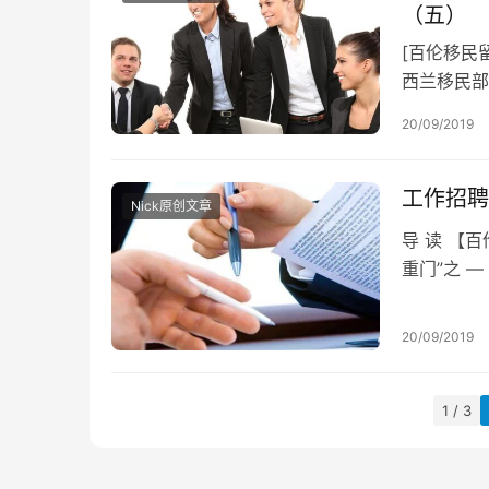
（五）
[百伦移民留
西兰移民部
了高度关注
20/09/2019
工作招聘
Nick原创文章
导 读 【
重门”之 
策变动。这
20/09/2019
1 / 3