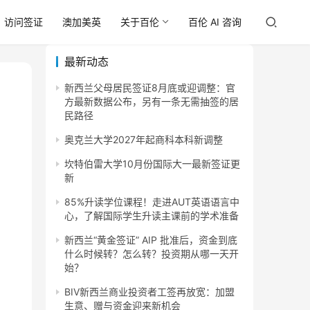
访问签证
澳加美英
关于百伦
百伦 AI 咨询
最新动态
新西兰父母居民签证8月底或迎调整：官
方最新数据公布，另有一条无需抽签的居
民路径
奥克兰大学2027年起商科本科新调整
坎特伯雷大学10月份国际大一最新签证更
新
85%升读学位课程！走进AUT英语语言中
心，了解国际学生升读主课前的学术准备
新西兰“黄金签证” AIP 批准后，资金到底
什么时候转？怎么转？投资期从哪一天开
始？
BIV新西兰商业投资者工签再放宽：加盟
生意、赠与资金迎来新机会