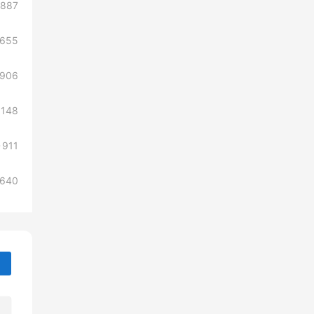
887
1655
906
1148
911
1640