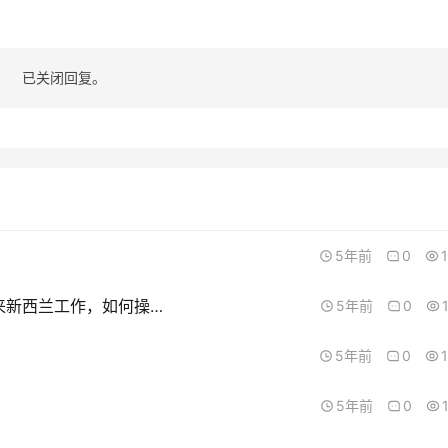
已关闭回复。
5年前
0
一位亲戚有海外的学历，学历属于短缺职业，想来新西兰工作，如何操作？
5年前
0
5年前
0
5年前
0