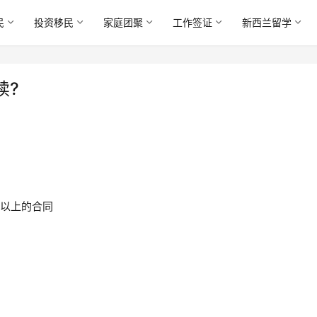
民
投资移民
家庭团聚
工作签证
新西兰留学
续?
月以上的合同