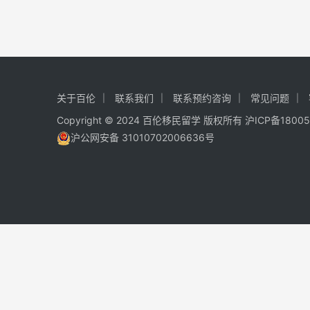
关于百伦
联系我们
联系预约咨询
常见问题
Copyright © 2024 百伦移民留学 版权所有
沪ICP备1800
沪公网安备 31010702006636号
免费 AI 留学移民机会分析
3 分钟初步整理方向，再由百伦顾问复核。