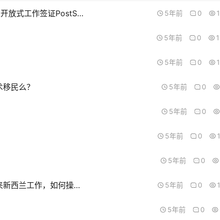
我有5和6或7级的学历，专业IT，并且持有毕业生开放式工作签证PostStudy Work Visa (open)，想获得工作签证，有什么办法？
5年前
0
5年前
0
5年前
0
术移民么？
5年前
0
5年前
0
5年前
0
5年前
0
一位亲戚有海外的学历，学历属于短缺职业，想来新西兰工作，如何操作？
5年前
0
5年前
0