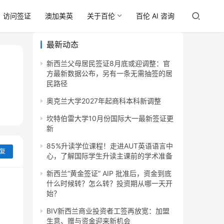
访问签证
澳加美英
关于百伦
百伦 AI 咨询
最新动态
新西兰父母居民签证8月底或迎调整：官
方最新数据公布，另有一条无需抽签的居
民路径
奥克兰大学2027年起商科本科新调整
坎特伯雷大学10月份国际大一最新签证更
新
85%升读学位课程！走进AUT英语语言中
复
心，了解国际学生升读主课前的学术准备
新西兰“黄金签证” AIP 批准后，资金到底
什么时候转？怎么转？投资期从哪一天开
始？
BIV新西兰商业投资者工签再放宽：加盟
生意、赠与资金迎来新机会