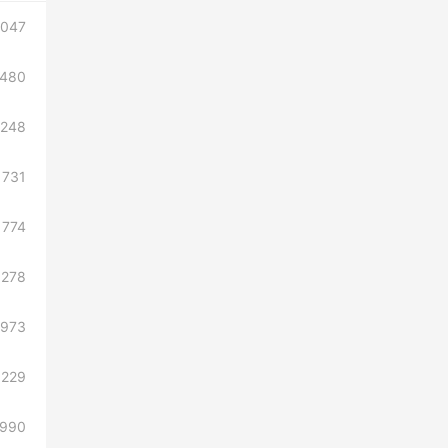
1047
1480
1248
731
774
1278
973
1229
990