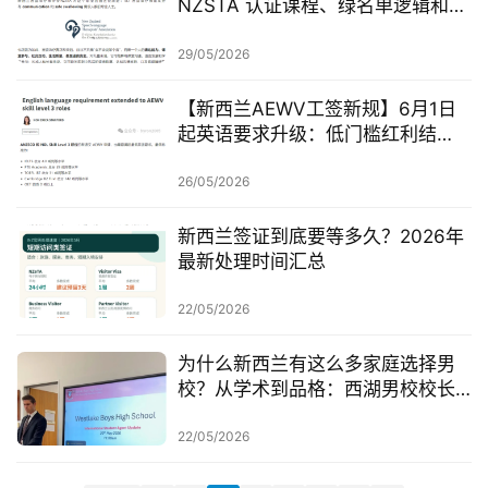
NZSTA 认证课程、绿名单逻辑和申
聚
请重点，一定要先看懂！
29/05/2026
工
作
【新西兰AEWV工签新规】6月1日
签
起英语要求升级：低门槛红利结
证
束，移民系统重新洗牌的开始
26/05/2026
新
西
新西兰签证到底要等多久？2026年
最新处理时间汇总
兰
留
22/05/2026
学
为什么新西兰有这么多家庭选择男
访
校？从学术到品格：西湖男校校长
问
谈男孩成长，家长值得认真听一听
签
22/05/2026
证