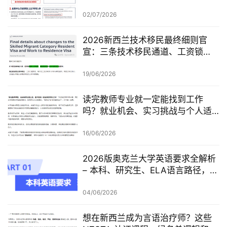
联
学，可考虑原则性批准或撤回退款
系
02/07/2026
我
们
2026新西兰技术移民最终细则官
宣：三条技术移民通道、工资锁
定、红黄名单、学历及真实岗位审
技
查一次梳理
19/06/2026
能
移
读完教师专业就一定能找到工作
民
吗？就业机会、实习挑战与个人适
配度，都要提前了解！
投
16/06/2026
资
移
2026版奥克兰大学英语要求全解析
民
– 本科、研究生、ELA语言路径，一
篇讲清楚
04/06/2026
家
庭
想在新西兰成为言语治疗师？这些
团