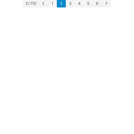
2 / 110
1
2
3
4
5
6
澳
加
美
英
关
于
百
伦
百
伦
A
I
咨
询