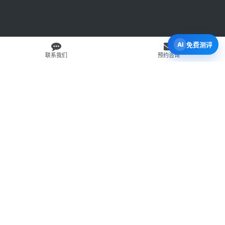
咨
询
免费测评
联系我们
预约咨询
免费 AI 留学移民机会分析
3 分钟初步整理方向，再由百伦顾问复核。
打开 Byron AI →
先用 Byron AI 做一次免费初步评估
根据留学、签证、移民、工签转居民和学校申请方向，先整理
关键信息，再由百伦顾问人工复核。
AI 留学移民测评
工签转居民查询