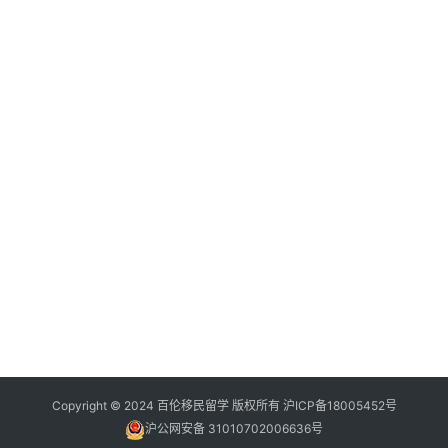
问
签
证
澳
加
美
英
关
于
百
伦
百
伦
Copyright © 2024 百伦移民留学 版权所有
沪ICP备18005452号
A
沪公网安备 31010702006636号
I