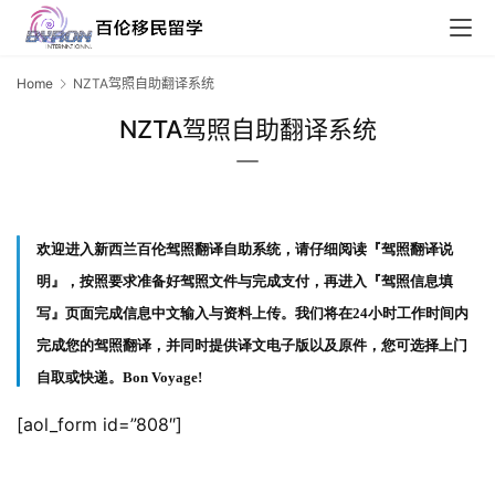
Home
NZTA驾照自助翻译系统
联
系
NZTA驾照自助翻译系统
我
们
技
欢迎进入新西兰百伦驾照翻译自助系统，请仔细阅读『驾照翻译说
能
明』，按照要求准备好驾照文件与完成支付，再进入『驾照信息填
移
写』页面完成信息中文输入与资料上传。我们将在24小时工作时间内
民
完成您的驾照翻译，并同时提供译文电子版以及原件，您可选择上门
投
自取或快递。Bon Voyage!
资
[aol_form id=”808″]
移
民