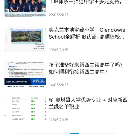
｜IB体系＋师范中学＋多元支持，留
聚
学生家长必看！
22/05/2025
工
作
奥克兰本地宝藏小学｜Glendowie
签
School全解析 IB认证+高颜值校
证
园！
19/05/2025
新
西
孩子准备好来新西兰读高中了吗？
如何顺利衔接新西兰高中？
兰
留
14/05/2025
学
🎯 奥塔哥大学优势专业 + 对应新西
访
兰绿名单职业
问
签
12/05/2025
证