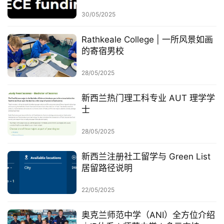
联
系
30/05/2025
我
们
Rathkeale College | 一所风景如画
的寄宿男校
技
28/05/2025
能
移
新西兰热门理工科专业 AUT 理学学
民
士
投
28/05/2025
资
移
新西兰注册社工留学与 Green List
民
居留路径说明
22/05/2025
家
庭
奥克兰师范中学（ANI）全方位介绍
团